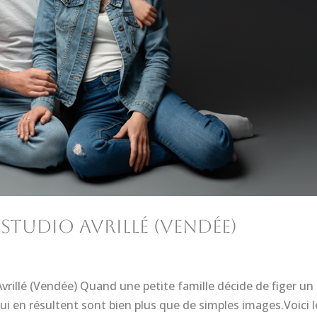
studio avrillé (vendée)
vrillé (Vendée) Quand une petite famille décide de figer un
ui en résultent sont bien plus que de simples images.Voici l