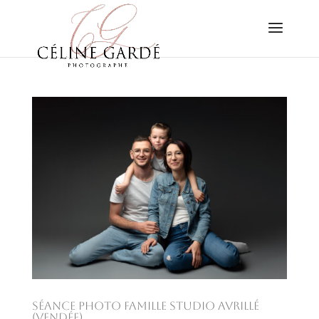
Séance photo famille studio avrillé
(vendée)